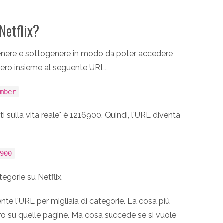
 Netflix?
enere e sottogenere in modo da poter accedere
mero insieme al seguente URL.
umber
ati sulla vita reale" è 1216900. Quindi, l'URL diventa
6900
egorie su Netflix.
e l'URL per migliaia di categorie. La cosa più
ro su quelle pagine. Ma cosa succede se si vuole