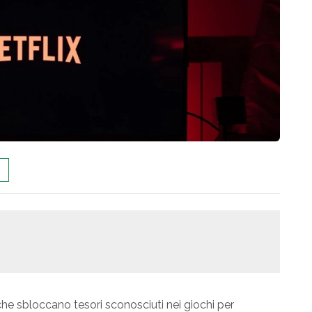
 che sbloccano tesori sconosciuti nei giochi per