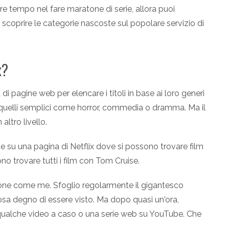
 tempo nel fare maratone di serie, allora puoi
r scoprire le categorie nascoste sul popolare servizio di
x?
i pagine web per elencare i titoli in base ai loro generi
on quelli semplici come horror, commedia o dramma. Ma il
ltro livello.
e su una pagina di Netflix dove si possono trovare film
sono trovare tutti i film con Tom Cruise.
one come me. Sfoglio regolarmente il gigantesco
osa degno di essere visto. Ma dopo quasi un'ora,
e qualche video a caso o una serie web su YouTube. Che