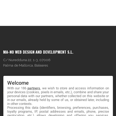
MA-NO WEB DESIGN AND DEVELOPMENT S.L.
C/ Nuredduna 22, 1-3, 07006
Palma de Mallorca, Baleares
OUR COMPANY
Welcome
With our 186
partners
, we wish to store and access information on
About
your devices (cookies, pixels in emails, etc.), combine and share your
personal data with our partners, whether collected on this website or
Blog
in our emails, already held by some of us, or obtained later, including
in other contexts.
Processing this data (identifiers, browsing, preferences, purchases,
Contact
loyalty programs, IP, postal addresses and emails, phone, precise
geolocation, etc.) allows developing and offering you services,