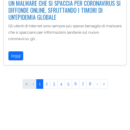
UN MALWARE CHE SI SPACCIA PER CORONAVIRUS SI
DIFFONDE ONLINE, SFRUTTANDO I TIMORI DI
UN'EPIDEMIA GLOBALE
Gli utenti di Internet sono sempre più spesso bersaglio di malware
che si spacciano per informazioni sanitarie sul nuovo
coronavirus: gli…
leggi
«
‹
1
2
3
4
5
6
7
8
›
»