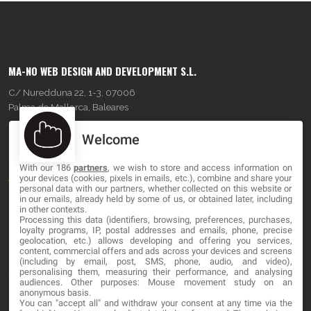
MA-NO WEB DESIGN AND DEVELOPMENT S.L.
C/ Nuredduna 22, 1-3, 07006
Palma de Mallorca, Baleares
Welcome
OUR COMPANY
With our 186
partners
, we wish to store and access information on
About
your devices (cookies, pixels in emails, etc.), combine and share your
personal data with our partners, whether collected on this website or
Blog
in our emails, already held by some of us, or obtained later, including
in other contexts.
Processing this data (identifiers, browsing, preferences, purchases,
Contact
loyalty programs, IP, postal addresses and emails, phone, precise
geolocation, etc.) allows developing and offering you services,
content, commercial offers and ads across your devices and screens
LEGAL
(including by email, post, SMS, phone, audio, and video),
personalising them, measuring their performance, and analysing
audiences. Other purposes: Mouse movement study on an
Cookies
anonymous basis.
You can "accept all" and withdraw your consent at any time via the