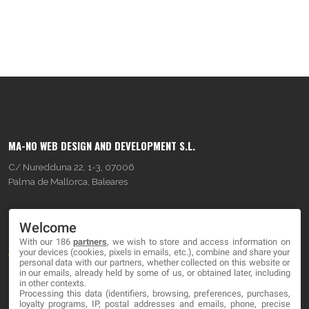
MA-NO WEB DESIGN AND DEVELOPMENT S.L.
C/ Nuredduna 22, 1-3, 07006
Palma de Mallorca, Baleares
OUR COMPANY
Welcome
With our 186
partners
, we wish to store and access information on
About
your devices (cookies, pixels in emails, etc.), combine and share your
personal data with our partners, whether collected on this website or
Blog
in our emails, already held by some of us, or obtained later, including
in other contexts.
Processing this data (identifiers, browsing, preferences, purchases,
Contact
loyalty programs, IP, postal addresses and emails, phone, precise