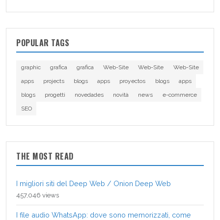
POPULAR TAGS
graphic
grafica
grafica
Web-Site
Web-Site
Web-Site
apps
projects
blogs
apps
proyectos
blogs
apps
blogs
progetti
novedades
novità
news
e-commerce
SEO
THE MOST READ
I migliori siti del Deep Web / Onion Deep Web
457,046 views
I file audio WhatsApp: dove sono memorizzati, come