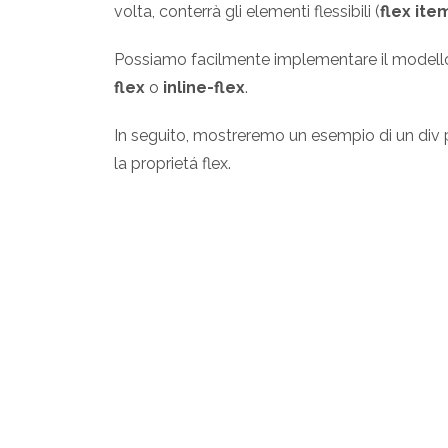
volta, conterrà gli elementi flessibili (
flex ite
Possiamo facilmente implementare il modello
flex
o
inline-flex
.
In seguito, mostreremo un esempio di un div p
la proprietá flex.