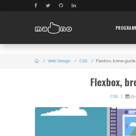
PROGRAM
Web Design
CSS
Flexbox, breve guida p
Flexbox, br
CSS
|
23