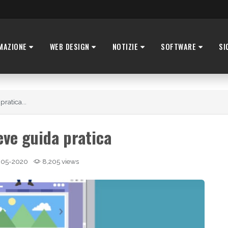
MAZIONE
WEB DESIGN
NOTIZIE
SOFTWARE
SI
ratica...
eve guida pratica
-05-2020
8,205 views