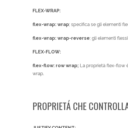
FLEX-WRAP:
flex-wrap: wrap
; specifica se gli elementi f
flex-wrap: wrap-reverse
; gli elementi fless
FLEX-FLOW:
flex-flow: row wrap;
La proprietà flex-flow è
wrap.
PROPRIETÁ CHE CONTROLLA
JUSTIFY CONTENT: