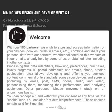
MA-NO WEB DESIGN AND DEVELOPMENT S.L.
C/ Nuredduna 22, 1-3, 07006
Palma de Mallorca, Baleares
Welcome
OUR COMPANY
With our 186
partners
, we wish to store and access information on
About
your devices (cookies, pixels in emails, etc.), combine and share your
personal data with our partners, whether collected on this website or
Blog
in our emails, already held by some of us, or obtained later, including
in other contexts.
Processing this data (identifiers, browsing, preferences, purchases,
Contact
loyalty programs, IP, postal addresses and emails, phone, precise
geolocation, etc.) allows developing and offering you services,
content, commercial offers and ads across your devices and screens
LEGAL
(including by email, post, SMS, phone, audio, and video),
personalising them, measuring their performance, and analysing
audiences. Other purposes: Mouse movement study on an
Cookies
anonymous basis.
You can "accept all" and withdraw your consent at any time via the
Avviso Legale
"cookie" icon
. You can also "set detailed preferences". These choices
remain valid for 3 months.
Politica sulla privacy
powered by