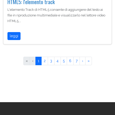
HTML5: l'elemento track
L'elemento Track di HTML5 consente di aggiungere del testo ai
file in riproduzione multimediale e visualizzarlo nel lettore video
HTML5,…
leggi
«
‹
1
2
3
4
5
6
7
›
»