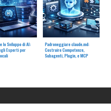
 lo Sviluppo di AI:
Padroneggiare claude.md:
egli Esperti per
Costruire Competenze,
ocali
Subagenti, Plugin, e MCP