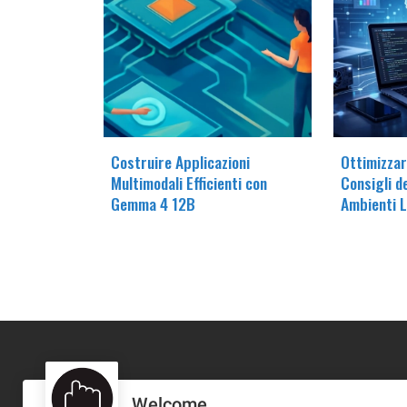
Costruire Applicazioni
Ottimizzare
Multimodali Efficienti con
Consigli d
Gemma 4 12B
Ambienti L
Welcome