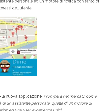
sistente personale ed un motore di ricerca con tanto di
teressi dell'utente.
e la nuova applicazione "
irromperà nel mercato come
 di un assistente personale, quelle di un motore di
design ed una user experience unici
”.