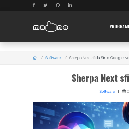
PROGRAM
Software
Sherpa Next sfida Siri e Google No
Sherpa Next sf
Software
|
0