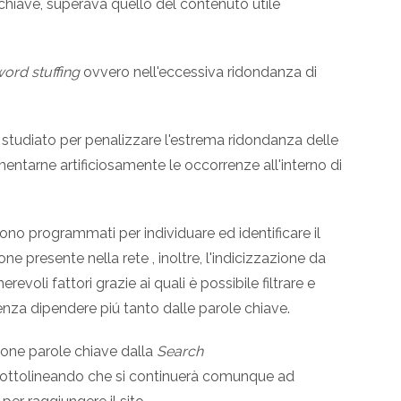
 chiave, superava quello del contenuto utile
ord stuffing
ovvero nell'eccessiva ridondanza di
 studiato per penalizzare l'estrema ridondanza delle
umentarne artificiosamente le occorrenze all'interno di
, sono programmati per individuare ed identificare il
e presente nella rete , inoltre, l'indicizzazione da
evoli fattori grazie ai quali è possibile filtrare e
 senza dipendere piú tanto dalle parole chiave.
ione parole chiave dalla
Search
sottolineando che si continuerà comunque ad