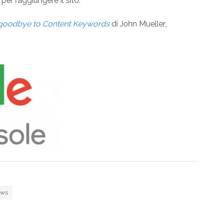
per raggiungere il sito.
goodbye to Content Keywords
di John Mueller
,
ews