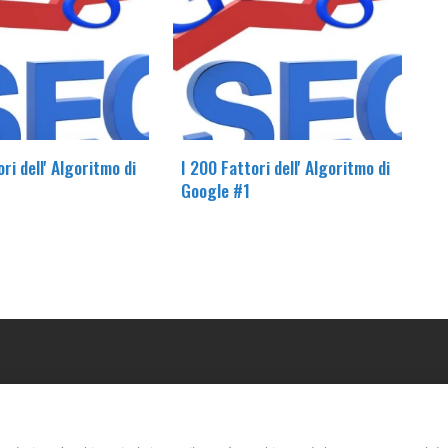
ri dell' Algoritmo di
I 200 Fattori dell' Algoritmo di
Google #1
OUR COMPANY
LE