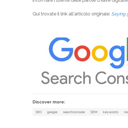
informare l'utente delle parole chiave digitate 
Qui trovate il link all'articolo originale:
Saying 
Discover more:
SEO
google
searchconsole
SEM
keywords
n