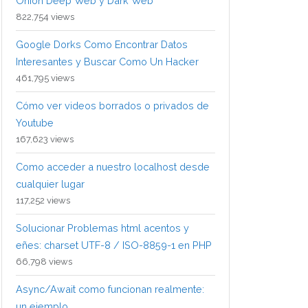
Onion Deep Web y Dark Web
822,754 views
Google Dorks Como Encontrar Datos
Interesantes y Buscar Como Un Hacker
461,795 views
Cómo ver videos borrados o privados de
Youtube
167,623 views
Como acceder a nuestro localhost desde
cualquier lugar
117,252 views
Solucionar Problemas html acentos y
eñes: charset UTF-8 / ISO-8859-1 en PHP
66,798 views
Async/Await como funcionan realmente:
un ejemplo