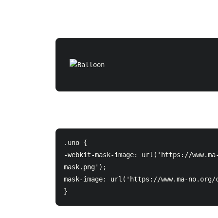
.uno {

-webkit-mask-image: url('https://www.ma
mask.png');

mask-image: url('https://www.ma-no.org/c