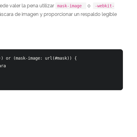
de valer la pena utilizar
o
mask-image
-webkit-
áscara de imagen y proporcionar un respaldo legible
) or (mask-image: url(#mask)) {

ra
