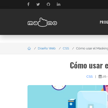
PRO
Diseño Web
CSS
Cómo usar el Masking
Cómo usar e
CSS
|
28-