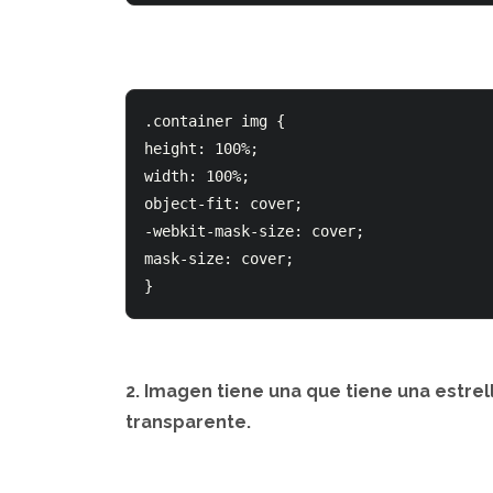
.container img {

height: 100%;

width: 100%;

object-fit: cover;

-webkit-mask-size: cover;

mask-size: cover;

2. Imagen tiene una que tiene una estre
transparente.