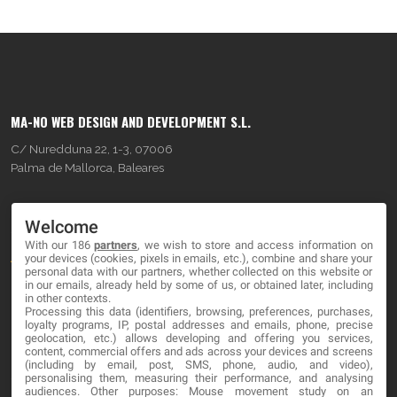
MA-NO WEB DESIGN AND DEVELOPMENT S.L.
C/ Nuredduna 22, 1-3, 07006
Palma de Mallorca, Baleares
OUR COMPANY
Welcome
With our 186
partners
, we wish to store and access information on
About
your devices (cookies, pixels in emails, etc.), combine and share your
personal data with our partners, whether collected on this website or
Blog
in our emails, already held by some of us, or obtained later, including
in other contexts.
Processing this data (identifiers, browsing, preferences, purchases,
Contact
loyalty programs, IP, postal addresses and emails, phone, precise
geolocation, etc.) allows developing and offering you services,
content, commercial offers and ads across your devices and screens
LEGAL
(including by email, post, SMS, phone, audio, and video),
personalising them, measuring their performance, and analysing
audiences. Other purposes: Mouse movement study on an