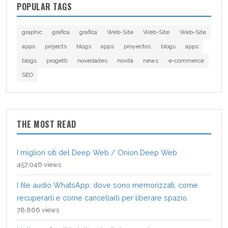
POPULAR TAGS
graphic
grafica
grafica
Web-Site
Web-Site
Web-Site
apps
projects
blogs
apps
proyectos
blogs
apps
blogs
progetti
novedades
novità
news
e-commerce
SEO
THE MOST READ
I migliori siti del Deep Web / Onion Deep Web
457,046 views
I file audio WhatsApp: dove sono memorizzati, come
recuperarli e come cancellarli per liberare spazio.
78,866 views