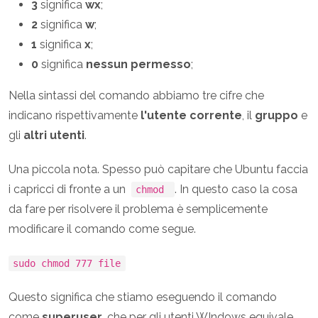
3
significa
wx
;
2
significa
w
;
1
significa
x
;
0
significa
nessun permesso
;
Nella sintassi del comando abbiamo tre cifre che
indicano rispettivamente
l'utente corrente
, il
gruppo
e
gli
altri utenti
.
Una piccola nota. Spesso può capitare che Ubuntu faccia
i capricci di fronte a un
. In questo caso la cosa
chmod
da fare per risolvere il problema è semplicemente
modificare il comando come segue.
sudo chmod 777 file
Questo significa che stiamo eseguendo il comando
come
superuser
, che per gli utenti WIndows equivale