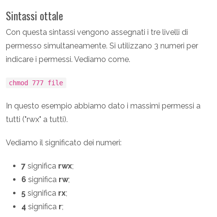
Sintassi ottale
Con questa sintassi vengono assegnati i tre livelli di
permesso simultaneamente. Si utilizzano 3 numeri per
indicare i permessi. Vediamo come.
chmod 777 file
In questo esempio abbiamo dato i massimi permessi a
tutti ("rwx" a tutti).
Vediamo il significato dei numeri:
7
significa
rwx
;
6
significa
rw
;
5
significa
rx
;
4
significa
r
;