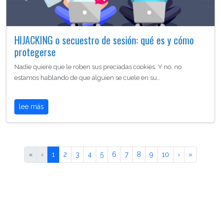
HIJACKING o secuestro de sesión: qué es y cómo
protegerse
Nadie quiere que le roben sus preciadas cookies. Y no, no
estamos hablando de que alguien se cuele en su…
lee más
«
‹
1
2
3
4
5
6
7
8
9
10
›
»