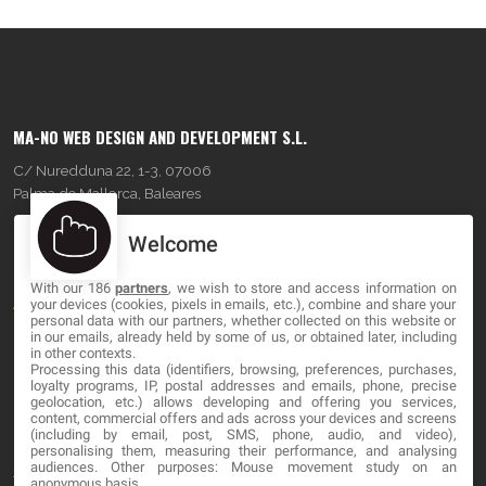
MA-NO WEB DESIGN AND DEVELOPMENT S.L.
C/ Nuredduna 22, 1-3, 07006
Palma de Mallorca, Baleares
Welcome
OUR COMPANY
With our 186
partners
, we wish to store and access information on
About
your devices (cookies, pixels in emails, etc.), combine and share your
personal data with our partners, whether collected on this website or
Blog
in our emails, already held by some of us, or obtained later, including
in other contexts.
Processing this data (identifiers, browsing, preferences, purchases,
Contact
loyalty programs, IP, postal addresses and emails, phone, precise
geolocation, etc.) allows developing and offering you services,
content, commercial offers and ads across your devices and screens
LEGAL
(including by email, post, SMS, phone, audio, and video),
personalising them, measuring their performance, and analysing
audiences. Other purposes: Mouse movement study on an
Terminos y Condiciones
anonymous basis.