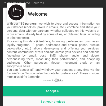
Palma de Mallorca, Baleares
Welcome
OUR COMPANY
With our 186
partners
, we wish to store and access information on
About
your devices (cookies, pixels in emails, etc.), combine and share your
personal data with our partners, whether collected on this website or
Blog
in our emails, already held by some of us, or obtained later, including
in other contexts.
Processing this data (identifiers, browsing, preferences, purchases,
Contact
loyalty programs, IP, postal addresses and emails, phone, precise
geolocation, etc.) allows developing and offering you services,
content, commercial offers and ads across your devices and screens
LEGAL
(including by email, post, SMS, phone, audio, and video),
personalising them, measuring their performance, and analysing
audiences. Other purposes: Mouse movement study on an
Terminos y Condiciones
anonymous basis.
You can "accept all" and withdraw your consent at any time via the
Política de Privacidad
"cookie" icon
. You can also "set detailed preferences". These choices
remain valid for 3 months.
Cookies
powered by
Accept all
Set your choices
© 2026 MA-NO Web Design & Development. All rights reserved.