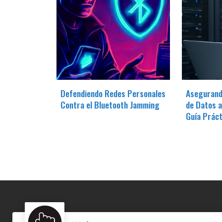
Defendiendo Redes Personales
Asegurand
Contra el Bluetooth Jamming
de Datos a
Guía Práct