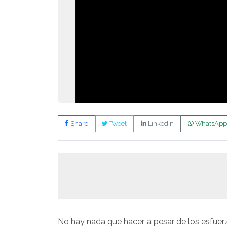
Share
Tweet
LinkedIn
WhatsApp
No hay nada que hacer, a pesar de los esfuerz