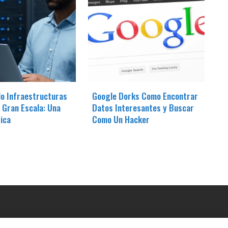
o Infraestructuras
Google Dorks Como Encontrar
 Gran Escala: Una
Datos Interesantes y Buscar
ica
Como Un Hacker