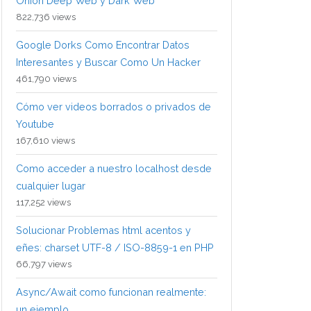
Onion Deep Web y Dark Web
822,736 views
Google Dorks Como Encontrar Datos
Interesantes y Buscar Como Un Hacker
461,790 views
Cómo ver videos borrados o privados de
Youtube
167,610 views
Como acceder a nuestro localhost desde
cualquier lugar
117,252 views
Solucionar Problemas html acentos y
eñes: charset UTF-8 / ISO-8859-1 en PHP
66,797 views
Async/Await como funcionan realmente:
un ejemplo