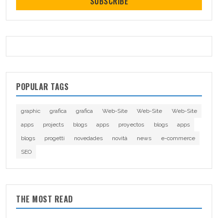
SUBSCRIBE
POPULAR TAGS
graphic
grafica
grafica
Web-Site
Web-Site
Web-Site
apps
projects
blogs
apps
proyectos
blogs
apps
blogs
progetti
novedades
novità
news
e-commerce
SEO
THE MOST READ