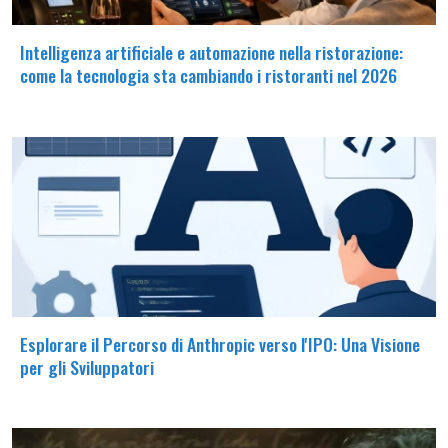
Intelligenza artificiale e automazione nella ristorazione:
come la tecnologia sta cambiando i ristoranti nel 2026
Esplorare il Percorso di Anthropic verso l'IPO: Una Visione
per gli Sviluppatori