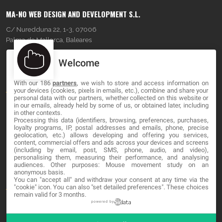
MA-NO WEB DESIGN AND DEVELOPMENT S.L.
C/ Nuredduna 22, 1-3, 07006
Palma de Mallorca, Baleares
Welcome
OUR COMPANY
With our 186
partners
, we wish to store and access information on
About
your devices (cookies, pixels in emails, etc.), combine and share your
personal data with our partners, whether collected on this website or
Blog
in our emails, already held by some of us, or obtained later, including
in other contexts.
Processing this data (identifiers, browsing, preferences, purchases,
Contact
loyalty programs, IP, postal addresses and emails, phone, precise
geolocation, etc.) allows developing and offering you services,
content, commercial offers and ads across your devices and screens
LEGAL
(including by email, post, SMS, phone, audio, and video),
personalising them, measuring their performance, and analysing
audiences. Other purposes: Mouse movement study on an
Cookies
anonymous basis.
You can "accept all" and withdraw your consent at any time via the
Avviso Legale
"cookie" icon
. You can also "set detailed preferences". These choices
remain valid for 3 months.
Politica sulla privacy
powered by