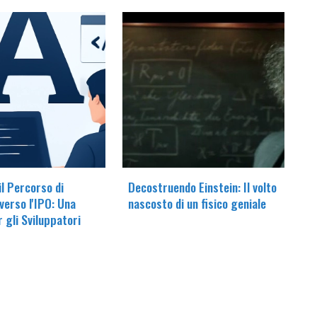
il Percorso di
Decostruendo Einstein: Il volto
verso l'IPO: Una
nascosto di un fisico geniale
r gli Sviluppatori