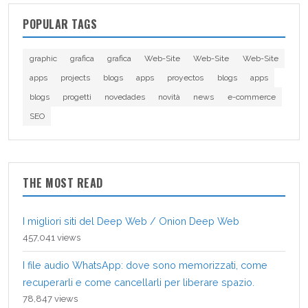
POPULAR TAGS
graphic
grafica
grafica
Web-Site
Web-Site
Web-Site
apps
projects
blogs
apps
proyectos
blogs
apps
blogs
progetti
novedades
novità
news
e-commerce
SEO
THE MOST READ
I migliori siti del Deep Web / Onion Deep Web
457,041 views
I file audio WhatsApp: dove sono memorizzati, come
recuperarli e come cancellarli per liberare spazio.
78,847 views