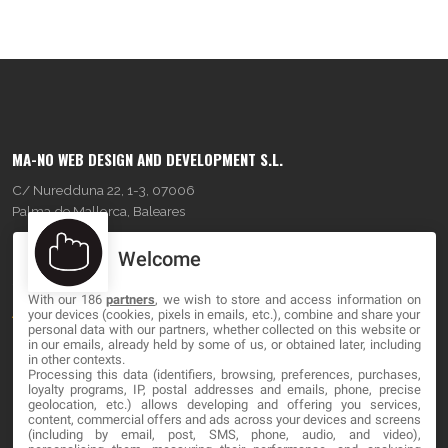
MA-NO WEB DESIGN AND DEVELOPMENT S.L.
C/ Nuredduna 22, 1-3, 07006
Palma de Mallorca, Baleares
Welcome
OUR COMPANY
With our 186
partners
, we wish to store and access information on
About
your devices (cookies, pixels in emails, etc.), combine and share your
personal data with our partners, whether collected on this website or
Blog
in our emails, already held by some of us, or obtained later, including
in other contexts.
Processing this data (identifiers, browsing, preferences, purchases,
Contact
loyalty programs, IP, postal addresses and emails, phone, precise
geolocation, etc.) allows developing and offering you services,
content, commercial offers and ads across your devices and screens
LEGAL
(including by email, post, SMS, phone, audio, and video),