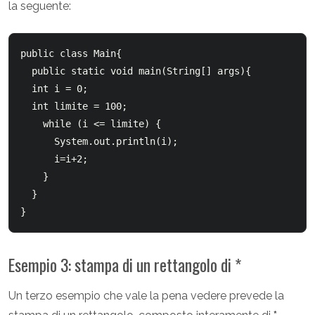
la seguente:
public class Main{

  public static void main(String[] args){

  int i = 0;

  int limite = 100;

    while (i <= limite) {

      System.out.println(i);

      i=i+2;

    }

  }

Esempio 3: stampa di un rettangolo di *
Un terzo esempio che vale la pena vedere prevede la