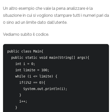
Un altro esempio che vale la pena analizzare è la
situazione in cui si vogliono stampare tutti i numeri pari da
0 sino ad un limite dato dall'utente.
Vediamo subito il codice.
public class Main{

  public static void main(String[] args){

    int i = 0;

    int limite = 100;

    while (i <= limite) {

      if(i%2 == 0){

        System.out.println(i);

      }

      i++;

    }
