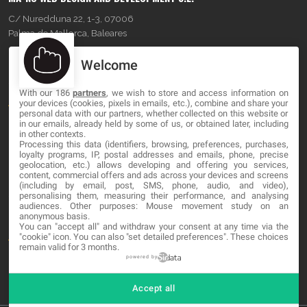
C/ Nuredduna 22, 1-3, 07006
Palma de Mallorca, Baleares
Welcome
OUR COMPANY
With our 186
partners
, we wish to store and access information on
About
your devices (cookies, pixels in emails, etc.), combine and share your
personal data with our partners, whether collected on this website or
Blog
in our emails, already held by some of us, or obtained later, including
in other contexts.
Processing this data (identifiers, browsing, preferences, purchases,
Contact
loyalty programs, IP, postal addresses and emails, phone, precise
geolocation, etc.) allows developing and offering you services,
content, commercial offers and ads across your devices and screens
LEGAL
(including by email, post, SMS, phone, audio, and video),
personalising them, measuring their performance, and analysing
audiences. Other purposes: Mouse movement study on an
Cookies
anonymous basis.
You can "accept all" and withdraw your consent at any time via the
Avviso Legale
"cookie" icon
. You can also "set detailed preferences". These choices
remain valid for 3 months.
Politica sulla privacy
powered by
Accept all