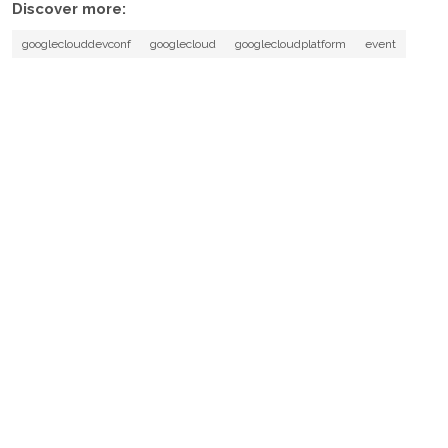
Discover more:
googleclouddevconf
googlecloud
googlecloudplatform
event