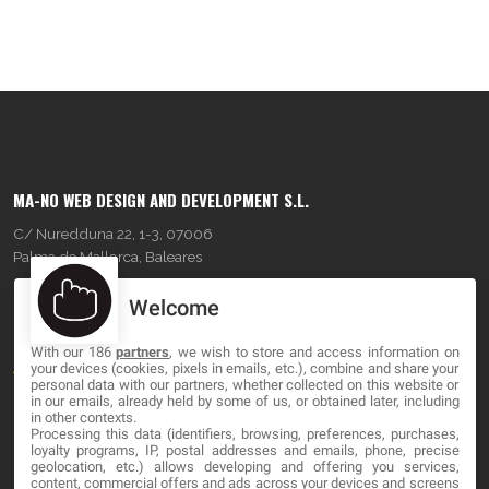
MA-NO WEB DESIGN AND DEVELOPMENT S.L.
C/ Nuredduna 22, 1-3, 07006
Palma de Mallorca, Baleares
Welcome
OUR COMPANY
With our 186
partners
, we wish to store and access information on
About
your devices (cookies, pixels in emails, etc.), combine and share your
personal data with our partners, whether collected on this website or
Blog
in our emails, already held by some of us, or obtained later, including
in other contexts.
Processing this data (identifiers, browsing, preferences, purchases,
Contact
loyalty programs, IP, postal addresses and emails, phone, precise
geolocation, etc.) allows developing and offering you services,
content, commercial offers and ads across your devices and screens