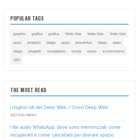
POPULAR TAGS
graphic
grafica
grafica
Web-Site
Web-Site
Web-Site
apps
projects
blogs
apps
proyectos
blogs
apps
blogs
progetti
novedades
novità
news
e-commerce
SEO
THE MOST READ
I migliori siti del Deep Web / Onion Deep Web
457,041 views
I file audio WhatsApp: dove sono memorizzati, come
recuperarli e come cancellarli per liberare spazio.