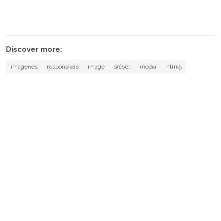
Discover more:
imagenes
responsivas
image
srcset
media
html5