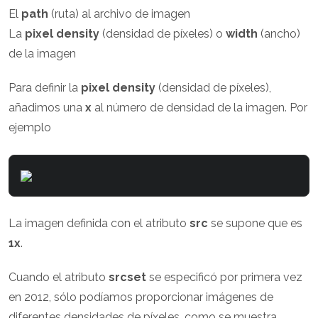
El
path
(ruta) al archivo de imagen
La
pixel density
(densidad de píxeles) o
width
(ancho)
de la imagen
Para definir la
pixel density
(densidad de píxeles),
añadimos una
x
al número de densidad de la imagen. Por
ejemplo
La imagen definida con el atributo
src
se supone que es
1x
.
Cuando el atributo
srcset
se especificó por primera vez
en 2012, sólo podíamos proporcionar imágenes de
diferentes densidades de píxeles, como se muestra