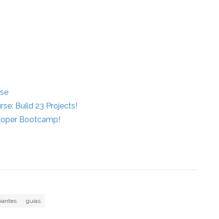
rse
e: Build 23 Projects!
eloper Bootcamp!
piantes
guías