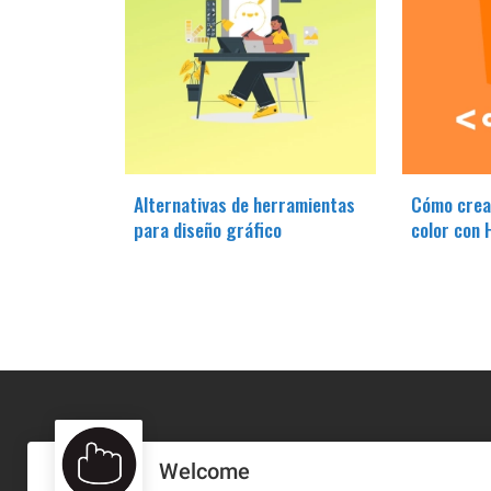
Alternativas de herramientas
Cómo crea
para diseño gráfico
color con
Welcome
MA-NO WEB DESIGN AND DEVELOPMENT S.L.