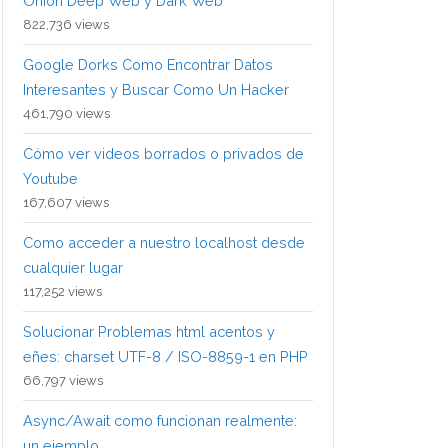
Onion Deep Web y Dark Web
822,736 views
Google Dorks Como Encontrar Datos
Interesantes y Buscar Como Un Hacker
461,790 views
Cómo ver videos borrados o privados de
Youtube
167,607 views
Como acceder a nuestro localhost desde
cualquier lugar
117,252 views
Solucionar Problemas html acentos y
eñes: charset UTF-8 / ISO-8859-1 en PHP
66,797 views
Async/Await como funcionan realmente:
un ejemplo