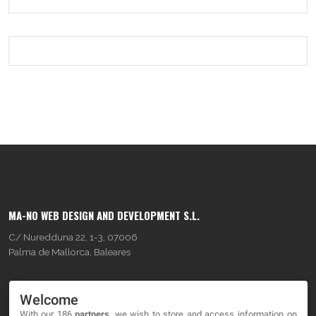
MA-NO WEB DESIGN AND DEVELOPMENT S.L.
C/ Nuredduna 22, 1-3, 07006
Palma de Mallorca, Baleares
OUR COMPANY
Welcome
With our 186
partners
, we wish to store and access information on