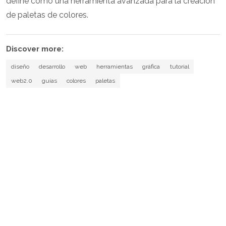
define como una herramienta avanzada para la creación
de paletas de colores.
Discover more:
diseño
desarrollo
web
herramientas
gráfica
tutorial
web2.0
guías
colores
paletas