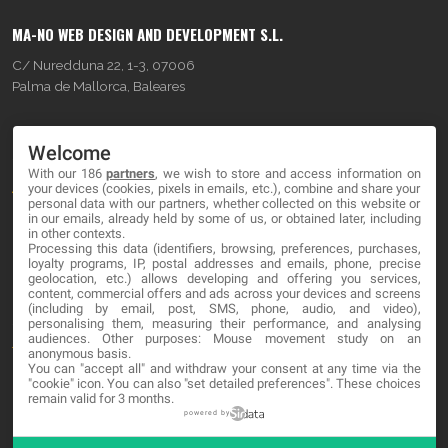
MA-NO WEB DESIGN AND DEVELOPMENT S.L.
C/ Nuredduna 22, 1-3, 07006
Palma de Mallorca, Baleares
OUR COMPANY
Welcome
With our 186
partners
, we wish to store and access information on
About
your devices (cookies, pixels in emails, etc.), combine and share your
personal data with our partners, whether collected on this website or
Blog
in our emails, already held by some of us, or obtained later, including
in other contexts.
Processing this data (identifiers, browsing, preferences, purchases,
Contact
loyalty programs, IP, postal addresses and emails, phone, precise
geolocation, etc.) allows developing and offering you services,
content, commercial offers and ads across your devices and screens
LEGAL
(including by email, post, SMS, phone, audio, and video),
personalising them, measuring their performance, and analysing
audiences. Other purposes: Mouse movement study on an
Terminos y Condiciones
anonymous basis.
You can "accept all" and withdraw your consent at any time via the
Política de Privacidad
"cookie" icon
. You can also "set detailed preferences". These choices
remain valid for 3 months.
Cookies
powered by