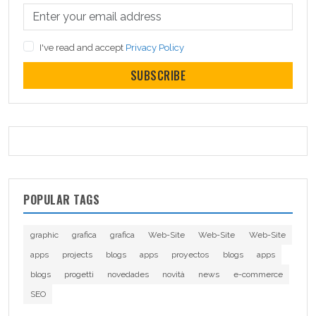
I've read and accept
Privacy Policy
SUBSCRIBE
POPULAR TAGS
graphic
grafica
grafica
Web-Site
Web-Site
Web-Site
apps
projects
blogs
apps
proyectos
blogs
apps
blogs
progetti
novedades
novità
news
e-commerce
SEO