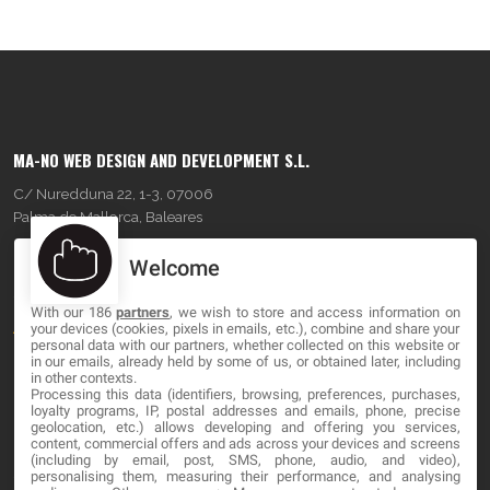
MA-NO WEB DESIGN AND DEVELOPMENT S.L.
C/ Nuredduna 22, 1-3, 07006
Palma de Mallorca, Baleares
Welcome
OUR COMPANY
With our 186
partners
, we wish to store and access information on
About
your devices (cookies, pixels in emails, etc.), combine and share your
personal data with our partners, whether collected on this website or
Blog
in our emails, already held by some of us, or obtained later, including
in other contexts.
Processing this data (identifiers, browsing, preferences, purchases,
Contact
loyalty programs, IP, postal addresses and emails, phone, precise
geolocation, etc.) allows developing and offering you services,
content, commercial offers and ads across your devices and screens
LEGAL
(including by email, post, SMS, phone, audio, and video),
personalising them, measuring their performance, and analysing