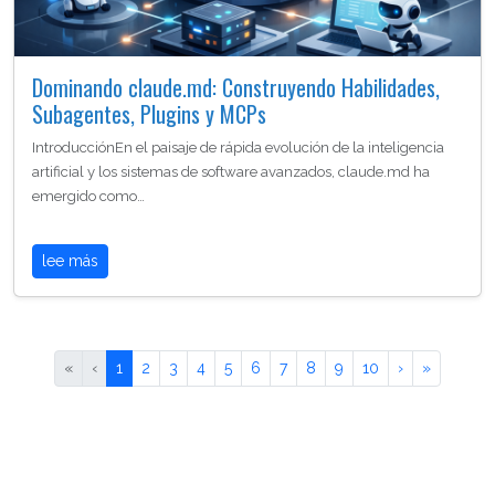
Dominando claude.md: Construyendo Habilidades,
Subagentes, Plugins y MCPs
IntroducciónEn el paisaje de rápida evolución de la inteligencia
artificial y los sistemas de software avanzados, claude.md ha
emergido como…
lee más
«
‹
1
2
3
4
5
6
7
8
9
10
›
»