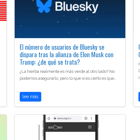
El número de usuarios de Bluesky se
dispara tras la alianza de Elon Musk con
Trump: ¿de qué se trata?
¿La hierba realmente es más verde al otro lado? No
podemos asegurarlo, pero lo que sí es cierto es que…
lee más