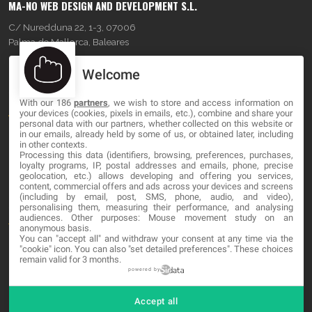
MA-NO WEB DESIGN AND DEVELOPMENT S.L.
C/ Nuredduna 22, 1-3, 07006
Palma de Mallorca, Baleares
Welcome
OUR COMPANY
With our 186
partners
, we wish to store and access information on
About
your devices (cookies, pixels in emails, etc.), combine and share your
personal data with our partners, whether collected on this website or
Blog
in our emails, already held by some of us, or obtained later, including
in other contexts.
Processing this data (identifiers, browsing, preferences, purchases,
Contact
loyalty programs, IP, postal addresses and emails, phone, precise
geolocation, etc.) allows developing and offering you services,
content, commercial offers and ads across your devices and screens
LEGAL
(including by email, post, SMS, phone, audio, and video),
personalising them, measuring their performance, and analysing
audiences. Other purposes: Mouse movement study on an
Terminos y Condiciones
anonymous basis.
You can "accept all" and withdraw your consent at any time via the
Política de Privacidad
"cookie" icon
. You can also "set detailed preferences". These choices
remain valid for 3 months.
Cookies
powered by
Accept all