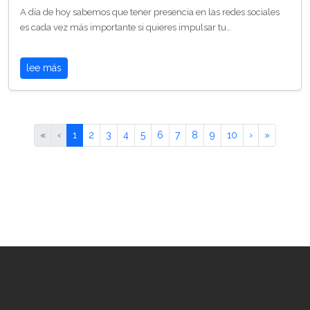
A día de hoy sabemos que tener presencia en las redes sociales
es cada vez más importante si quieres impulsar tu…
lee más
«
‹
1
2
3
4
5
6
7
8
9
10
›
»