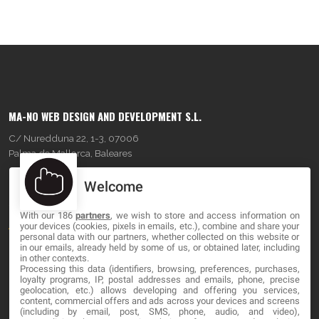
MA-NO WEB DESIGN AND DEVELOPMENT S.L.
C/ Nuredduna 22, 1-3, 07006
Palma de Mallorca, Baleares
Welcome
OUR COMPANY
With our 186
partners
, we wish to store and access information on
About
your devices (cookies, pixels in emails, etc.), combine and share your
personal data with our partners, whether collected on this website or
Blog
in our emails, already held by some of us, or obtained later, including
in other contexts.
Processing this data (identifiers, browsing, preferences, purchases,
Contact
loyalty programs, IP, postal addresses and emails, phone, precise
geolocation, etc.) allows developing and offering you services,
content, commercial offers and ads across your devices and screens
LEGAL
(including by email, post, SMS, phone, audio, and video),