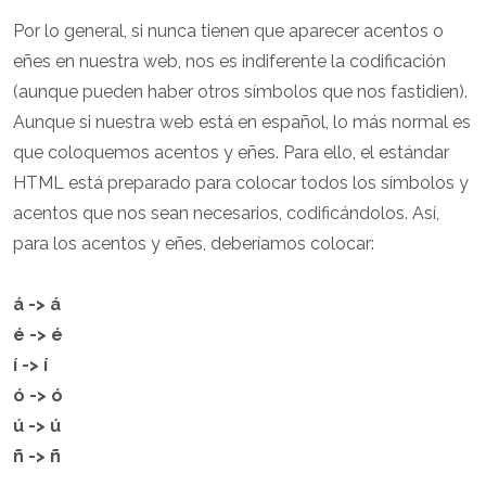
Por lo general, si nunca tienen que aparecer acentos o
eñes en nuestra web, nos es indiferente la codificación
(aunque pueden haber otros símbolos que nos fastidien).
Aunque si nuestra web está en español, lo más normal es
que coloquemos acentos y eñes. Para ello, el estándar
HTML está preparado para colocar todos los símbolos y
acentos que nos sean necesarios, codificándolos. Así,
para los acentos y eñes, deberíamos colocar:
á -> á
é -> é
í -> í
ó -> ó
ú -> ú
ñ -> ñ