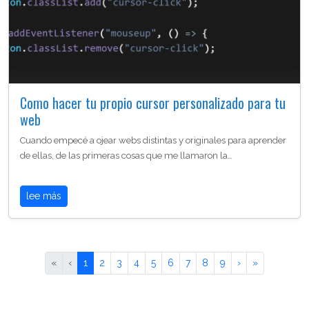
Como hacer tu propio cursor personalizado para tu
web
Cuando empecé a ojear webs distintas y originales para aprender
de ellas, de las primeras cosas que me llamaron la…
lee más
«
‹
1
2
3
4
5
6
7
8
9
›
»