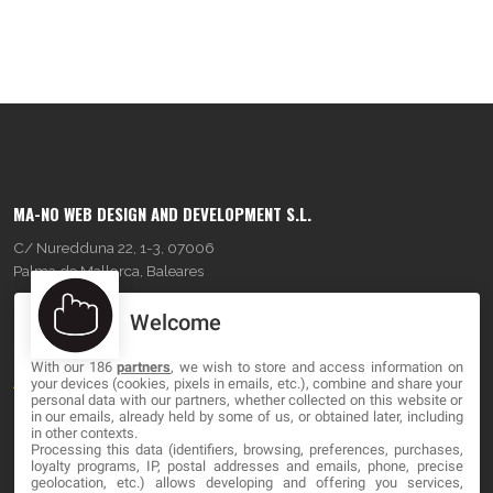
MA-NO WEB DESIGN AND DEVELOPMENT S.L.
C/ Nuredduna 22, 1-3, 07006
Palma de Mallorca, Baleares
Welcome
OUR COMPANY
With our 186
partners
, we wish to store and access information on
About
your devices (cookies, pixels in emails, etc.), combine and share your
personal data with our partners, whether collected on this website or
Blog
in our emails, already held by some of us, or obtained later, including
in other contexts.
Processing this data (identifiers, browsing, preferences, purchases,
Contact
loyalty programs, IP, postal addresses and emails, phone, precise
geolocation, etc.) allows developing and offering you services,