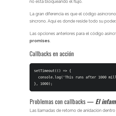
no está bloqueando el flujo.
La gran diferencia es que el código asíncro
síncrono. Aquí es donde reside todo su poder.
Las opciones anteriores para el código asínc
promises
.
Callbacks en acción
setTimeout(() => {

  console.log('This runs after 1000 milliseconds.');

Problemas con callbacks
—
El infam
Las llamadas de retorno de anidación dentro