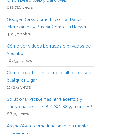
Onion Deep Web y Dark Web
822,726 views
Google Dorks Como Encontrar Datos
Interesantes y Buscar Como Un Hacker
461,786 views
Cómo ver videos borrados o privados de
Youtube
167,592 views
Como acceder a nuestro localhost desde
cualquier lugar
117,252 views
Solucionar Problemas html acentos y
eñes: charset UTF-8 / ISO-8859-1 en PHP
66,794 views
Async/Await como funcionan realmente:
un ejemplo