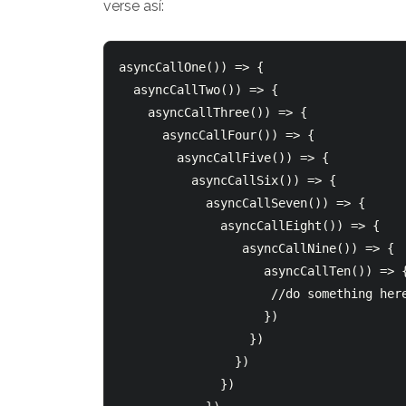
verse así:
asyncCallOne()) => {

  asyncCallTwo()) => {

    asyncCallThree()) => {

      asyncCallFour()) => {

        asyncCallFive()) => {

          asyncCallSix()) => {

            asyncCallSeven()) => {

              asyncCallEight()) => {

                 asyncCallNine()) => {

                    asyncCallTen()) => {

                     //do something here

                    })

                  })

                })

              })
