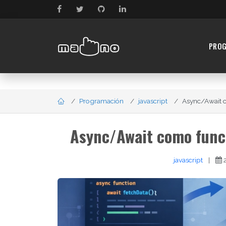
PRO
Programación
javascript
Async/Await c
Async/Await como func
javascript
|
2