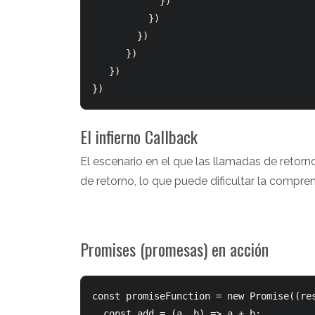
            })

          })

        })

      })

   })

El infierno Callback
El escenario en el que las llamadas de retorn
de retorno, lo que puede dificultar la compre
Promises (promesas) en acción
const promiseFunction = new Promise((res
  const add = (a, b) => a + b;
