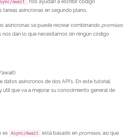
, nos ayudan a escribir código
sync/await
 tareas asíncronas en segundo plano.
nes asíncronas se puede recrear combinando
promises
as nos dan lo que necesitamos sin ningún código
/await)
 datos asíncronos de dos API's. En este tutorial,
y útil que va a mejorar su conocimiento general de
o es
está basado en
promises
, así que
Async/Await