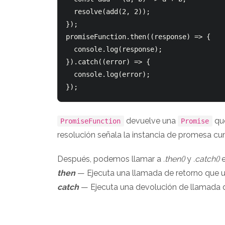
  resolve(add(2, 2));

});

promiseFunction.then((response) => {

  console.log(response);

}).catch((error) => {

  console.log(error);

devuelve una
que
PromiseFunction
Promise
resolución señala la instancia de promesa cu
Después, podemos llamar a
.then()
y
.catch()
then
— Ejecuta una llamada de retorno que 
catch
— Ejecuta una devolución de llamada q