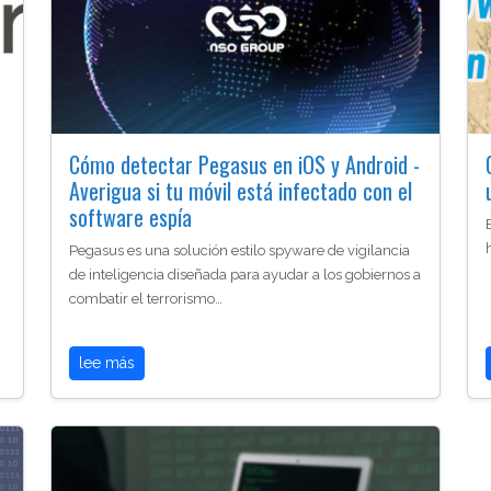
Cómo detectar Pegasus en iOS y Android -
Averigua si tu móvil está infectado con el
software espía
Pegasus es una solución estilo spyware de vigilancia
de inteligencia diseñada para ayudar a los gobiernos a
combatir el terrorismo…
lee más