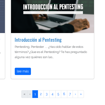
y
Introducción al Pentesting
Pentesting, Pentester .... ¿Has oído hablar de estos
términos? ¿Que es el Pentesting? Te has preguntado
,
alguna vez quiénes son las…
lee más
«
‹
1
2
3
4
5
6
7
›
»