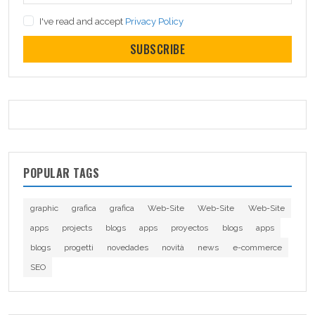
I've read and accept
Privacy Policy
SUBSCRIBE
POPULAR TAGS
graphic
grafica
grafica
Web-Site
Web-Site
Web-Site
apps
projects
blogs
apps
proyectos
blogs
apps
blogs
progetti
novedades
novità
news
e-commerce
SEO