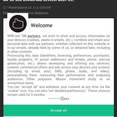
C/ Nuredduna 22, 1-3, 07006
Palma de Mallorca, Baleares
Welcome
OUR COMPANY
With our 186
partners
, we wish to store and access information on
About
your devices (cookies, pixels in emails, etc.), combine and share your
personal data with our partners, whether collected on this website or
Blog
in our emails, already held by some of us, or obtained later, including
in other contexts.
Processing this data (identifiers, browsing, preferences, purchases,
Contact
loyalty programs, IP, postal addresses and emails, phone, precise
geolocation, etc.) allows developing and offering you services,
content, commercial offers and ads across your devices and screens
LEGAL
(including by email, post, SMS, phone, audio, and video),
personalising them, measuring their performance, and analysing
audiences. Other purposes: Mouse movement study on an
Terminos y Condiciones
anonymous basis.
You can "accept all" and withdraw your consent at any time via the
Política de Privacidad
"cookie" icon
. You can also "set detailed preferences". These choices
remain valid for 3 months.
Cookies
powered by
Accept all