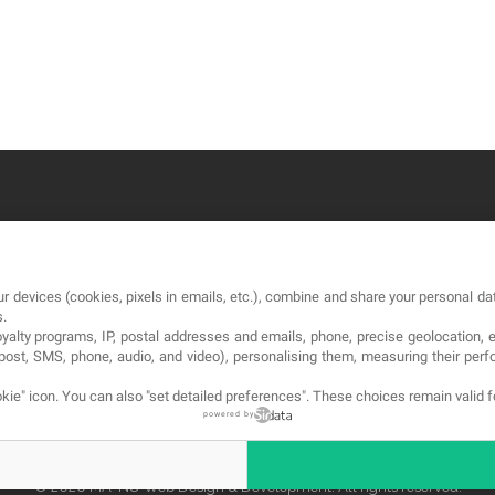
OUR COMPANY
LE
r devices (cookies, pixels in emails, etc.), combine and share your personal dat
About
Te
s.
loyalty programs, IP, postal addresses and emails, phone, precise geolocation, 
Blog
Pol
, post, SMS, phone, audio, and video), personalising them, measuring their p
Contact
Co
kie" icon
. You can also "set detailed preferences". These choices remain valid 
powered by
© 2026 MA-NO Web Design & Development. All rights reserved.