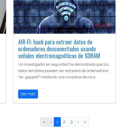
AIR-FI: hack para extraer datos de
r
ordenadores desconectados usando
señales electromagnéticas de SDRAM
Un investigador en seguridad ha demostrado que los
datos sensibles pueden ser extraídos de ordenadores
"air-gapped" mediante una novedosa técnica…
lee más
«
‹
1
2
3
›
»