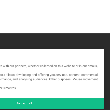
GAL
a with our partners, whether collected on this website or in our emails,
rminos y Condiciones
etc.) allows developing and offering you services, content, commercial
ítica de Privacidad
erformance, and analysing audiences. Other purposes: Mouse movement
okies
for 3 months.
Accept all