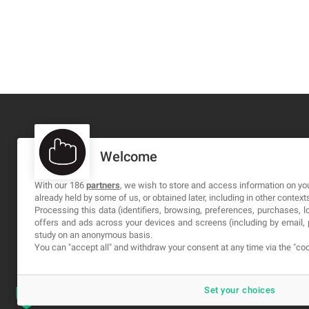
Welcome
MA-NO WEB DESIGN AND DEVELOPMENT S.L.
C/ Nuredduna 22, 1-3, 07006
With our 186
partners
, we wish to store and access information on you
already held by some of us, or obtained later, including in other context
Palma de Mallorca, Baleares
Processing this data (identifiers, browsing, preferences, purchases, 
offers and ads across your devices and screens (including by email
study on an anonymous basis.
You can "accept all" and withdraw your consent at any time via the "coo
Set your choices