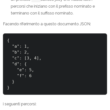
percorsi che iniziano con il prefisso nominato e
terminano con il suffisso nominato.
Facendo riferimento a questo documento JSON:
{

  "a": 1,

  "b": 2,

  "c": [3, 4],

  "d": {

    "e": 5,

    "f": 6

  }

}
i seguenti percorsi: