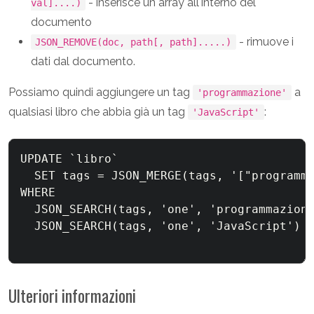
- inserisce un array all'interno del
val]....)
documento
- rimuove i
JSON_REMOVE(doc, path[, path].....)
dati dal documento.
Possiamo quindi aggiungere un tag
a
'programmazione'
qualsiasi libro che abbia già un tag
:
'JavaScript'
UPDATE `libro`

  SET tags = JSON_MERGE(tags, '["programma
WHERE

  JSON_SEARCH(tags, 'one', 'programmazione
  JSON_SEARCH(tags, 'one', 'JavaScript') I
Ulteriori informazioni