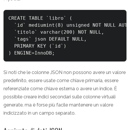
CREATE TABLE `libro` (

  `id` mediumint(8) unsigned NOT NULL AUTO
  `titolo` varchar(200) NOT NULL,

  `tags` json DEFAULT NULL,

  PRIMARY KEY (`id`)

) ENGINE=InnoDB;
Si noti che le colonne JSON non possono avere un valore
predefinito, essere usate come chiave primaria, essere
referenziate come chiave esterna o avere un indice. È
possibile creare indici secondari sulle colonne virtuali
generate, ma è forse più facile mantenere un valore
indicizzato in un campo separato.