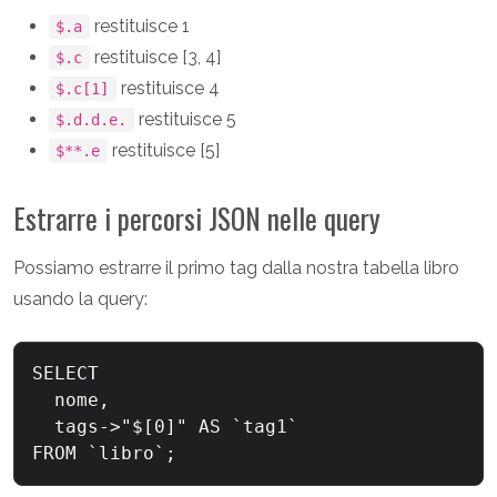
restituisce 1
$.a
restituisce [3, 4]
$.c
restituisce 4
$.c[1]
restituisce 5
$.d.d.e.
restituisce [5]
$**.e
Estrarre i percorsi JSON nelle query
Possiamo estrarre il primo tag dalla nostra tabella libro
usando la query:
SELECT

  nome,

  tags->"$[0]" AS `tag1`
