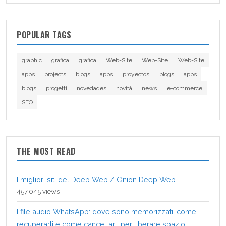
POPULAR TAGS
graphic
grafica
grafica
Web-Site
Web-Site
Web-Site
apps
projects
blogs
apps
proyectos
blogs
apps
blogs
progetti
novedades
novità
news
e-commerce
SEO
THE MOST READ
I migliori siti del Deep Web / Onion Deep Web
457,045 views
I file audio WhatsApp: dove sono memorizzati, come
recuperarli e come cancellarli per liberare spazio.