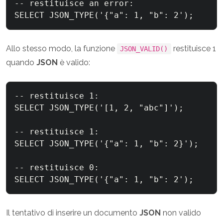
-- restituisce an error:

Allo stesso modo, la funzione
restituisce 1
JSON_VALID()
quando
JSON
è valido:
-- restituisce 1:

SELECT JSON_TYPE('[1, 2, "abc"]');

-- restituisce 1:

SELECT JSON_TYPE('{"a": 1, "b": 2}');

-- restituisce 0:

Il tentativo di inserire un documento
JSON
non valido