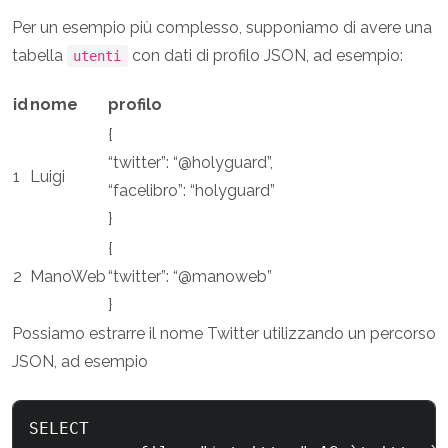
Per un esempio più complesso, supponiamo di avere una
tabella
con dati di profilo JSON, ad esempio:
utenti
id
nome
profilo
{
“twitter”: “@holyguard”,
1
Luigi
“facelibro”: “holyguard”
}
{
2
ManoWeb
“twitter”: “@manoweb”
}
Possiamo estrarre il nome Twitter utilizzando un percorso
JSON, ad esempio
SELECT
