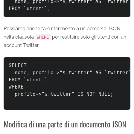
  nome, profilo->"$.twitter" AS `twitter`

Possiamo anche fare riferimento a un percorso JSON
nella clausola
per restituire solo gli utenti con un
WHERE
account Twitter:
SELECT

  nome, profilo->"$.twitter" AS `twitter`

FROM `utenti`

WHERE

  profilo->"$.twitter" IS NOT NULL;

Modifica di una parte di un documento JSON