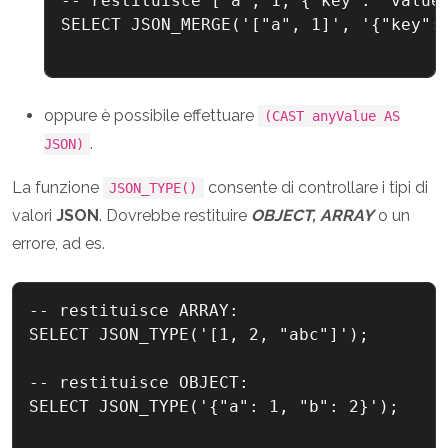
-- restituisce ["a", 1, {"key": "value"
SELECT JSON_MERGE('["a", 1]', '{"key": 
oppure è possibile effettuare
(CAST anyValue AS
.
JSON)
La funzione
consente di controllare i tipi di
JSON_TYPE()
valori
JSON
. Dovrebbe restituire
OBJECT, ARRAY
o un
errore, ad es.
-- restituisce ARRAY:

SELECT JSON_TYPE('[1, 2, "abc"]');

-- restituisce OBJECT:

SELECT JSON_TYPE('{"a": 1, "b": 2}');
