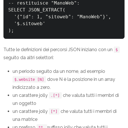
-- restituisce "ManoWeb":

SELECT JSON_EXTRACT(

  '{"id": 1, "sitoweb": "ManoWeb"}', 

  '$.sitoweb'

);
Tutte le definizioni dei percorsi JSON iniziano con un
$
seguito da altri selettori:
un periodo seguito da un nome, ad esempio
dove N è la posizione in un array
$.website [N]
indicizzato a zero.
un carattere jolly
che valuta tutti i membri di
.[*]
un oggetto
un carattere jolly
che valuta tutti i membri di
[*]
una matrice
un prefisso
suffisso jolly che valuta tutti i
**