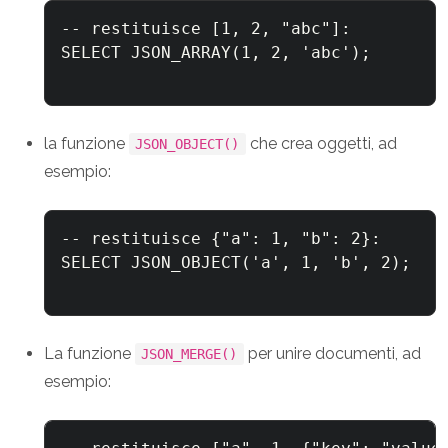
-- restituisce [1, 2, "abc"]:

SELECT JSON_ARRAY(1, 2, 'abc');

la funzione
che crea oggetti, ad
JSON_OBJECT()
esempio:
-- restituisce {"a": 1, "b": 2}:

SELECT JSON_OBJECT('a', 1, 'b', 2);

La funzione
per unire documenti, ad
JSON_MERGE()
esempio: