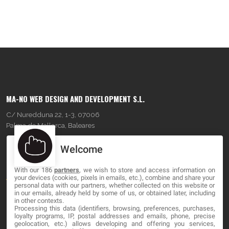
MA-NO WEB DESIGN AND DEVELOPMENT S.L.
C/ Nuredduna 22, 1-3, 07006
Palma de Mallorca, Baleares
Welcome
OUR COMPANY
With our 186
partners
, we wish to store and access information on
About
your devices (cookies, pixels in emails, etc.), combine and share your
personal data with our partners, whether collected on this website or
in our emails, already held by some of us, or obtained later, including
Blog
in other contexts.
Processing this data (identifiers, browsing, preferences, purchases,
Contact
loyalty programs, IP, postal addresses and emails, phone, precise
geolocation, etc.) allows developing and offering you services,