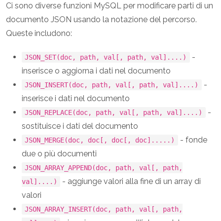
Ci sono diverse funzioni MySQL per modificare parti di un
documento JSON usando la notazione del percorso.
Queste includono:
-
JSON_SET(doc, path, val[, path, val]....)
inserisce o aggiorna i dati nel documento
-
JSON_INSERT(doc, path, val[, path, val]....)
inserisce i dati nel documento
-
JSON_REPLACE(doc, path, val[, path, val]....)
sostituisce i dati del documento
- fonde
JSON_MERGE(doc, doc[, doc[, doc].....)
due o più documenti
JSON_ARRAY_APPEND(doc, path, val[, path,
- aggiunge valori alla fine di un array di
val]....)
valori
JSON_ARRAY_INSERT(doc, path, val[, path,