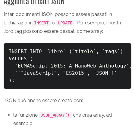
Aggiunta di dati JSON
Interi documenti JSON possono essere passati in
dichiarazioni
o
. Per esempio, i nostri
INSERT
UPDATE
libro tag possono essere passati come array:
INSERT INTO `libro` (`titolo`, `tags`)

VALUES (

  'ECMAScript 2015: A ManoWeb Anthology',

  '["JavaScript", "ES2015", "JSON"]'

);
JSON può anche essere creato con:
la funzione
che crea array, ad
JSON_ARRAY()
esempio.: