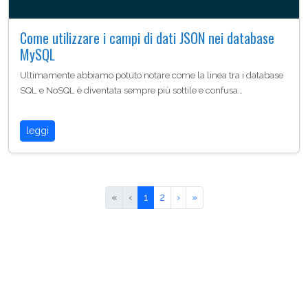
Come utilizzare i campi di dati JSON nei database
MySQL
Ultimamente abbiamo potuto notare come la linea tra i database
SQL e NoSQL è diventata sempre più sottile e confusa…
leggi
«
‹
1
2
›
»