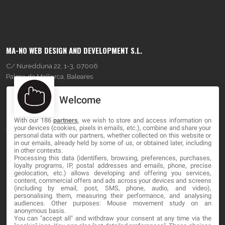
MA-NO WEB DESIGN AND DEVELOPMENT S.L.
C/ Nuredduna 22, 1-3, 07006
Palma de Mallorca, Baleares
Welcome
OUR COMPANY
With our 186
partners
, we wish to store and access information on
About
your devices (cookies, pixels in emails, etc.), combine and share your
personal data with our partners, whether collected on this website or
Blog
in our emails, already held by some of us, or obtained later, including
in other contexts.
Processing this data (identifiers, browsing, preferences, purchases,
Contact
loyalty programs, IP, postal addresses and emails, phone, precise
geolocation, etc.) allows developing and offering you services,
content, commercial offers and ads across your devices and screens
LEGAL
(including by email, post, SMS, phone, audio, and video),
personalising them, measuring their performance, and analysing
audiences. Other purposes: Mouse movement study on an
Cookies
anonymous basis.
You can "accept all" and withdraw your consent at any time via the