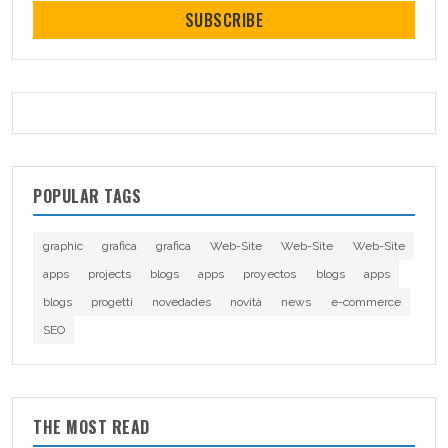
SUBSCRIBE
POPULAR TAGS
graphic
grafica
grafica
Web-Site
Web-Site
Web-Site
apps
projects
blogs
apps
proyectos
blogs
apps
blogs
progetti
novedades
novità
news
e-commerce
SEO
THE MOST READ