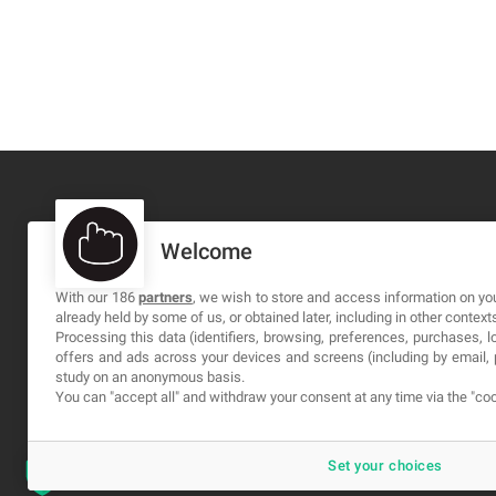
Welcome
MA-NO WEB DESIGN AND DEVELOPMENT S.L.
C/ Nuredduna 22, 1-3, 07006
With our 186
partners
, we wish to store and access information on you
already held by some of us, or obtained later, including in other context
Palma de Mallorca, Baleares
Processing this data (identifiers, browsing, preferences, purchases, 
offers and ads across your devices and screens (including by email
study on an anonymous basis.
You can "accept all" and withdraw your consent at any time via the "coo
Set your choices