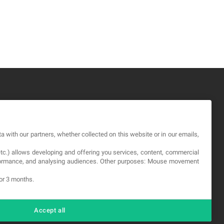
GAL
a with our partners, whether collected on this website or in our emails,
okies
etc.) allows developing and offering you services, content, commercial
viso Legale
erformance, and analysing audiences. Other purposes: Mouse movement
itica sulla privacy
for 3 months.
Accept all