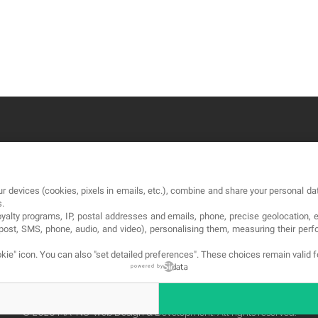
OUR COMPANY
LE
r devices (cookies, pixels in emails, etc.), combine and share your personal dat
About
Co
s.
loyalty programs, IP, postal addresses and emails, phone, precise geolocation, 
Blog
Av
, post, SMS, phone, audio, and video), personalising them, measuring their p
Contact
Pol
kie" icon
. You can also "set detailed preferences". These choices remain valid 
powered by
© 2026 MA-NO Web Design & Development. All rights reserved.