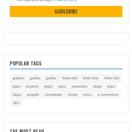
SUBSCRIBE
POPULAR TAGS
graphic
grafica
grafica
Web-Site
Web-Site
Web-Site
apps
projects
blogs
apps
proyectos
blogs
apps
blogs
progetti
novedades
novità
news
e-commerce
SEO
THE MOST READ