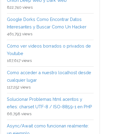
Onion Deep Web y Dark Web
822,740 views
Google Dorks Como Encontrar Datos
Interesantes y Buscar Como Un Hacker
461,793 views
Cómo ver videos borrados o privados de
Youtube
167,617 views
Como acceder a nuestro localhost desde
cualquier lugar
117,252 views
Solucionar Problemas html acentos y
eñes: charset UTF-8 / ISO-8859-1 en PHP
66,798 views
Async/Await como funcionan realmente:
un ejemplo