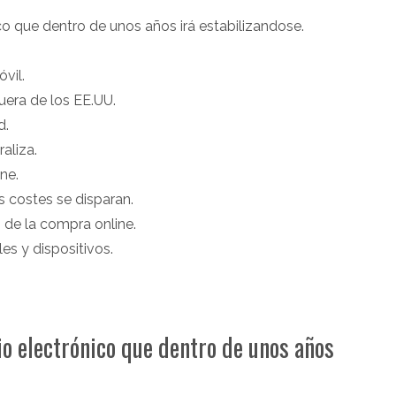
co que dentro de unos años irá estabilizandose.
vil.
fuera de los EE.UU.
d.
aliza.
ine.
s costes se disparan.
 de la compra online.
s y dispositivos.
o electrónico que dentro de unos años