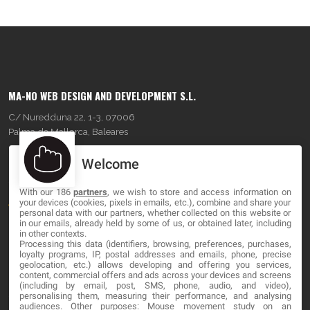
MA-NO WEB DESIGN AND DEVELOPMENT S.L.
C/ Nuredduna 22, 1-3, 07006
Palma de Mallorca, Baleares
Welcome
OUR COMPANY
With our 186
partners
, we wish to store and access information on
About
your devices (cookies, pixels in emails, etc.), combine and share your
personal data with our partners, whether collected on this website or
Blog
in our emails, already held by some of us, or obtained later, including
in other contexts.
Processing this data (identifiers, browsing, preferences, purchases,
Contact
loyalty programs, IP, postal addresses and emails, phone, precise
geolocation, etc.) allows developing and offering you services,
content, commercial offers and ads across your devices and screens
LEGAL
(including by email, post, SMS, phone, audio, and video),
personalising them, measuring their performance, and analysing
audiences. Other purposes: Mouse movement study on an