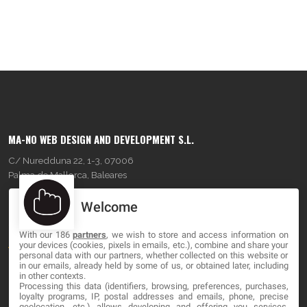
MA-NO WEB DESIGN AND DEVELOPMENT S.L.
C/ Nuredduna 22, 1-3, 07006
Palma de Mallorca, Baleares
Welcome
OUR COMPANY
With our 186
partners
, we wish to store and access information on
About
your devices (cookies, pixels in emails, etc.), combine and share your
personal data with our partners, whether collected on this website or
Blog
in our emails, already held by some of us, or obtained later, including
in other contexts.
Processing this data (identifiers, browsing, preferences, purchases,
Contact
loyalty programs, IP, postal addresses and emails, phone, precise
geolocation, etc.) allows developing and offering you services,