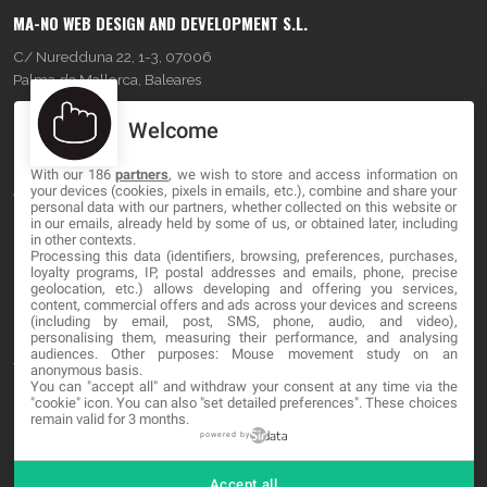
MA-NO WEB DESIGN AND DEVELOPMENT S.L.
C/ Nuredduna 22, 1-3, 07006
Palma de Mallorca, Baleares
Welcome
OUR COMPANY
With our 186
partners
, we wish to store and access information on
About
your devices (cookies, pixels in emails, etc.), combine and share your
personal data with our partners, whether collected on this website or
Blog
in our emails, already held by some of us, or obtained later, including
in other contexts.
Processing this data (identifiers, browsing, preferences, purchases,
Contact
loyalty programs, IP, postal addresses and emails, phone, precise
geolocation, etc.) allows developing and offering you services,
content, commercial offers and ads across your devices and screens
LEGAL
(including by email, post, SMS, phone, audio, and video),
personalising them, measuring their performance, and analysing
audiences. Other purposes: Mouse movement study on an
Terminos y Condiciones
anonymous basis.
You can "accept all" and withdraw your consent at any time via the
Política de Privacidad
"cookie" icon
. You can also "set detailed preferences". These choices
remain valid for 3 months.
Cookies
powered by
Accept all