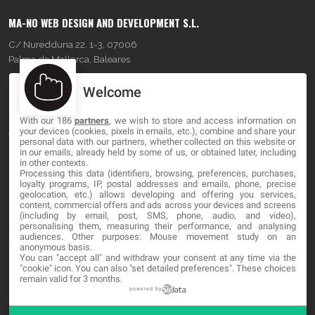
MA-NO WEB DESIGN AND DEVELOPMENT S.L.
C/ Nuredduna 22, 1-3, 07006
Palma de Mallorca, Baleares
Welcome
OUR COMPANY
With our 186
partners
, we wish to store and access information on
About
your devices (cookies, pixels in emails, etc.), combine and share your
personal data with our partners, whether collected on this website or
Blog
in our emails, already held by some of us, or obtained later, including
in other contexts.
Processing this data (identifiers, browsing, preferences, purchases,
Contact
loyalty programs, IP, postal addresses and emails, phone, precise
geolocation, etc.) allows developing and offering you services,
content, commercial offers and ads across your devices and screens
LEGAL
(including by email, post, SMS, phone, audio, and video),
personalising them, measuring their performance, and analysing
audiences. Other purposes: Mouse movement study on an
Terminos y Condiciones
anonymous basis.
You can "accept all" and withdraw your consent at any time via the
Política de Privacidad
"cookie" icon
. You can also "set detailed preferences". These choices
remain valid for 3 months.
Cookies
powered by