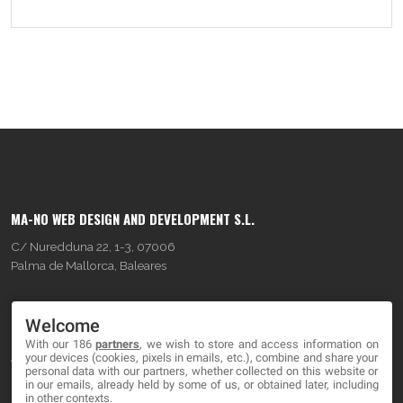
MA-NO WEB DESIGN AND DEVELOPMENT S.L.
C/ Nuredduna 22, 1-3, 07006
Palma de Mallorca, Baleares
OUR COMPANY
Welcome
With our 186
partners
, we wish to store and access information on
About
your devices (cookies, pixels in emails, etc.), combine and share your
personal data with our partners, whether collected on this website or
Blog
in our emails, already held by some of us, or obtained later, including
in other contexts.