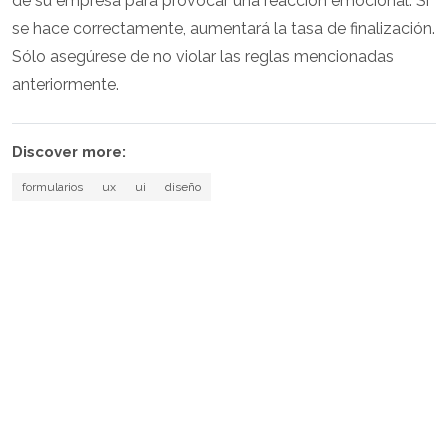
de su empresa para provocar una reacción emocional. Si
se hace correctamente, aumentará la tasa de finalización.
Sólo asegúrese de no violar las reglas mencionadas
anteriormente.
Discover more:
formularios
ux
ui
diseño