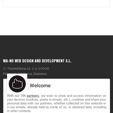
MA-NO WEB DESIGN AND DEVELOPMENT S.L.
C/ Nuredduna 22, 1-3, 07006
Palma de Mallorca, Baleares
Welcome
OUR COMPANY
With our 186
partners
, we wish to store and access information on
About
your devices (cookies, pixels in emails, etc.), combine and share your
personal data with our partners, whether collected on this website or
Blog
in our emails, already held by some of us, or obtained later, including
in other contexts.