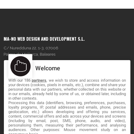
MA-NO WEB DESIGN AND DEVELOPMENT S.L.
C/ Nuredduna 22, 1-3, 07006
Palma de Mallorca, Baleares
Welcome
OUR COMPANY
With our 186
partners
, we wish to store and access information on
About
your devices (cookies, pixels in emails, etc.), combine and share your
personal data with our partners, whether collected on this website or
Blog
in our emails, already held by some of us, or obtained later, including
in other contexts.
Processing this data (identifiers, browsing, preferences, purchases,
Contact
loyalty programs, IP, postal addresses and emails, phone, precise
geolocation, etc.) allows developing and offering you services,
content, commercial offers and ads across your devices and screens
LEGAL
(including by email, post, SMS, phone, audio, and video),
personalising them, measuring their performance, and analysing
audiences. Other purposes: Mouse movement study on an
Terminos y Condiciones