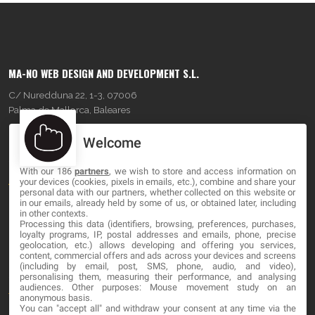
MA-NO WEB DESIGN AND DEVELOPMENT S.L.
C/ Nuredduna 22, 1-3, 07006
Palma de Mallorca, Baleares
Welcome
OUR COMPANY
With our 186
partners
, we wish to store and access information on
About
your devices (cookies, pixels in emails, etc.), combine and share your
personal data with our partners, whether collected on this website or
Blog
in our emails, already held by some of us, or obtained later, including
in other contexts.
Processing this data (identifiers, browsing, preferences, purchases,
Contact
loyalty programs, IP, postal addresses and emails, phone, precise
geolocation, etc.) allows developing and offering you services,
content, commercial offers and ads across your devices and screens
LEGAL
(including by email, post, SMS, phone, audio, and video),
personalising them, measuring their performance, and analysing
audiences. Other purposes: Mouse movement study on an
Terminos y Condiciones
anonymous basis.
You can "accept all" and withdraw your consent at any time via the