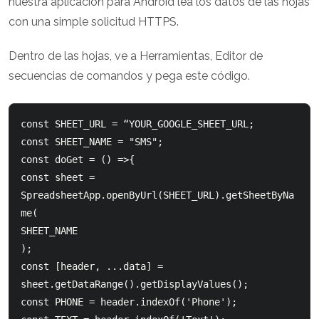
nuestra aplicación para Android lea los datos de las hojas
con una simple solicitud HTTPS.
Dentro de las hojas, ve a Herramientas, Editor de
secuencias de comandos y pega este código.
const SHEET_URL = “YOUR_GOOGLE_SHEET_URL;

const SHEET_NAME = "SMS";

const doGet = () =>{

const sheet = 
SpreadsheetApp.openByUrl(SHEET_URL).getSheetByNa
me(

SHEET_NAME

);

const [header, ...data] = 
sheet.getDataRange().getDisplayValues();

const PHONE = header.indexOf('Phone');
