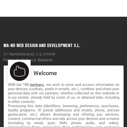
MA-NO WEB DESIGN AND DEVELOPMENT S.L.
C/ Nuredduna 22, 1-3, 07006
Palma de Mallorca, Baleares
Welcome
OUR COMPANY
With our 186
partners
, we wish to store and access information on
About
your devices (cookies, pixels in emails, etc.), combine and share your
personal data with our partners, whether collected on this website or
Blog
in our emails, already held by some of us, or obtained later, including
in other contexts.
Processing this data (identifiers, browsing, preferences, purchases,
Contact
loyalty programs, IP, postal addresses and emails, phone, precise
geolocation, etc.) allows developing and offering you services,
content, commercial offers and ads across your devices and screens
LEGAL
(including by email, post, SMS, phone, audio, and video),