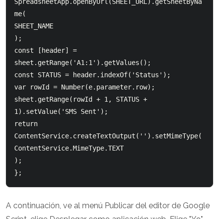
SpreadsheetApp.openByUrl(SHEET_URL).getSheetByNa
me(

SHEET_NAME

);

const [header] = 
sheet.getRange('A1:1').getValues();

const STATUS = header.indexOf('Status');

var rowId = Number(e.parameter.row);

sheet.getRange(rowId + 1, STATUS + 
1).setValue('SMS Sent');

return 
ContentService.createTextOutput('').setMimeType(

ContentService.MimeType.TEXT

);

A continuación, ve al menú Publicar del editor de Google