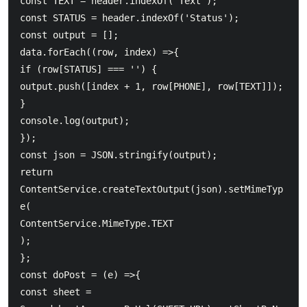
const TEXT = header.indexOf('Text');

const STATUS = header.indexOf('Status');

const output = [];

data.forEach((row, index) =>{

if (row[STATUS] === '') {

output.push([index + 1, row[PHONE], row[TEXT]]);

}

console.log(output);

});

const json = JSON.stringify(output);

return 
ContentService.createTextOutput(json).setMimeTyp
e(

ContentService.MimeType.TEXT

);

};

const doPost = (e) =>{

const sheet = 