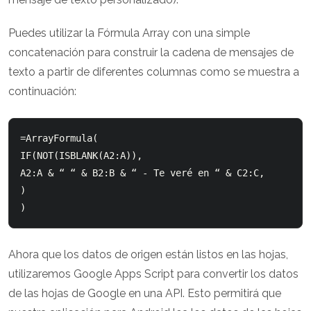
Puedes utilizar la Fórmula Array con una simple
concatenación para construir la cadena de mensajes de
texto a partir de diferentes columnas como se muestra a
continuación:
=ArrayFormula(

IF(NOT(ISBLANK(A2:A)),

A2:A & “ “ & B2:B & “ - Te veré en “ & C2:C,

)

Ahora que los datos de origen están listos en las hojas,
utilizaremos Google Apps Script para convertir los datos
de las hojas de Google en una API. Esto permitirá que