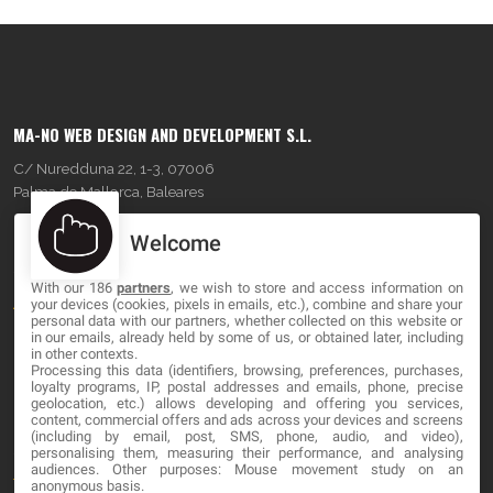
MA-NO WEB DESIGN AND DEVELOPMENT S.L.
C/ Nuredduna 22, 1-3, 07006
Palma de Mallorca, Baleares
Welcome
OUR COMPANY
With our 186
partners
, we wish to store and access information on
About
your devices (cookies, pixels in emails, etc.), combine and share your
personal data with our partners, whether collected on this website or
Blog
in our emails, already held by some of us, or obtained later, including
in other contexts.
Processing this data (identifiers, browsing, preferences, purchases,
Contact
loyalty programs, IP, postal addresses and emails, phone, precise
geolocation, etc.) allows developing and offering you services,
content, commercial offers and ads across your devices and screens
LEGAL
(including by email, post, SMS, phone, audio, and video),
personalising them, measuring their performance, and analysing
audiences. Other purposes: Mouse movement study on an
Terminos y Condiciones
anonymous basis.