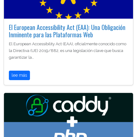
El European Accessibility Act (EAA): Una Obligación
Inminente para las Plataformas Web
El European Accessibility Act (EAA), oficialmente conocido como
la Directiva (UE) 2019/882, es una legislación clave que busca
garantizar la…
lee más